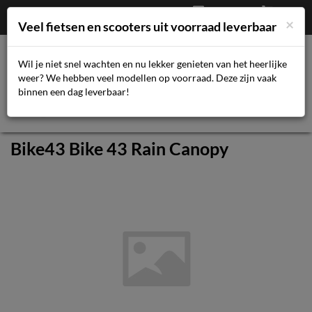
Afrekenen
€
0,00
043-3616359
×
Mijn account
Veel fietsen en scooters uit voorraad leverbaar
Wil je niet snel wachten en nu lekker genieten van het heerlijke
weer? We hebben veel modellen op voorraad. Deze zijn vaak
Toggl
binnen een dag leverbaar!
navig
Bike43 Bike 43 Rain Canopy