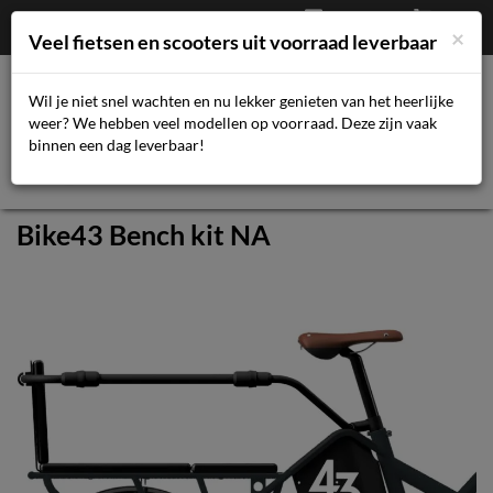
Afrekenen
€
0,00
043-3616359
×
Mijn account
Veel fietsen en scooters uit voorraad leverbaar
Wil je niet snel wachten en nu lekker genieten van het heerlijke
weer? We hebben veel modellen op voorraad. Deze zijn vaak
Toggl
binnen een dag leverbaar!
navig
Bike43 Bench kit NA