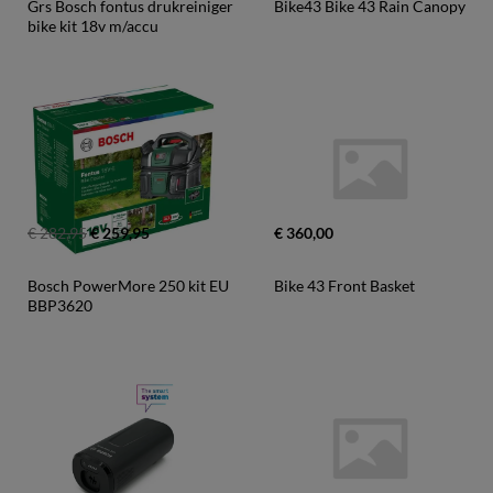
Grs Bosch fontus drukreiniger 
Bike43 Bike 43 Rain Canopy
bike kit 18v m/accu
€ 282,95
€ 259,95
€ 360,00
Bosch PowerMore 250 kit EU 
Bike 43 Front Basket
BBP3620