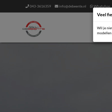
043-3616359
info@debeente.nl
WhatsApp
Veel fi
Wil je ni
F
modellen 