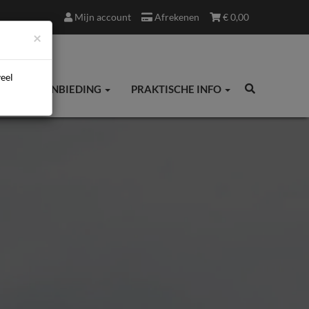
Mijn account
Afrekenen
€
0,00
×
veel
ES
AANBIEDING
PRAKTISCHE INFO