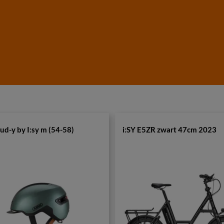
ud-y by I:sy m (54-58)
i:SY E5ZR zwart 47cm 2023