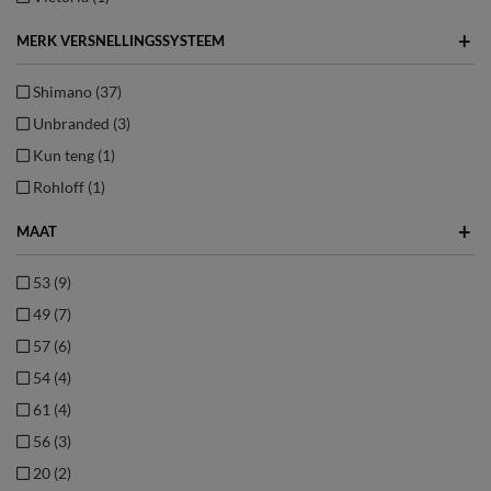
+
MERK VERSNELLINGSSYSTEEM
Shimano (37)
Unbranded (3)
Kun teng (1)
Rohloff (1)
+
MAAT
53 (9)
49 (7)
57 (6)
54 (4)
61 (4)
56 (3)
20 (2)