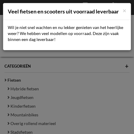
Afrekenen
€
0,00
043-3616359
×
Mijn account
Veel fietsen en scooters uit voorraad leverbaar
Wil je niet snel wachten en nu lekker genieten van het heerlijke
weer? We hebben veel modellen op voorraad. Deze zijn vaak
Toggl
binnen een dag leverbaar!
navig
+
CATEGORIEËN
Fietsen
Hybride fietsen
Jeugdfietsen
Kinderfietsen
Mountainbikes
Overig rollend materieel
Stadsfietsen