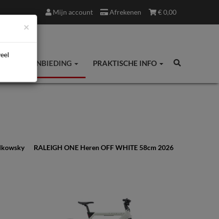
Mijn account
Afrekenen
€
0,00
×
veel
ES
AANBIEDING
PRAKTISCHE INFO
adkowsky
RALEIGH ONE Heren OFF WHITE 58cm 2026