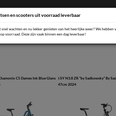
etsen en scooters uit voorraad leverbaar
et snel wachten en nu lekker genieten van het heerlijke weer? We hebben 
AQ
NIEUWS
SCOOTERS
FIETSEN
ACCESSOIR
op voorraad. Deze zijn vaak binnen een dag leverbaar!
hamonix C5 Dames Ink Blue Glans
i:SY N3.8 ZR ”by Sadkowsky” By S
5
47cm 2024