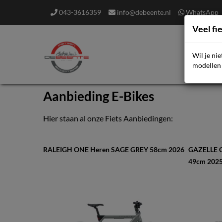
043-3616359
info@debeente.nl
WhatsApp
Veel fi
Wil je ni
F
modellen 
Aanbieding E-Bikes
Hier staan al onze Fiets Aanbiedingen:
RALEIGH ONE Heren SAGE GREY 58cm 2026
GAZELLE C
49cm 202