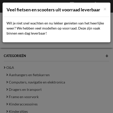
Afrekenen
€
0,00
043-3616359
×
Mijn account
Veel fietsen en scooters uit voorraad leverbaar
Wil je niet snel wachten en nu lekker genieten van het heerlijke
weer? We hebben veel modellen op voorraad. Deze zijn vaak
Toggl
binnen een dag leverbaar!
navig
+
CATEGORIEËN
O&A
Aanhangers en fietskarren
Computers, navigatie en elektronica
Dragers en transport
Frame en voorvork
Kinderaccessoires
Kinderzitjes