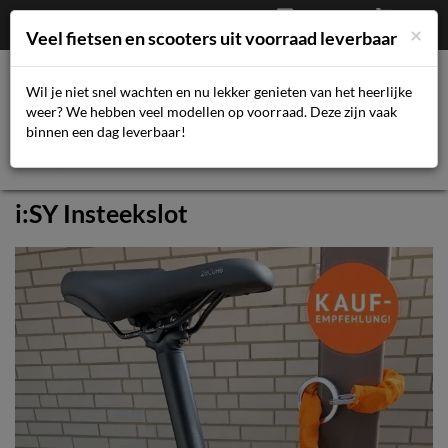
Afrekenen
€
0,00
043-3616359
×
Mijn account
Veel fietsen en scooters uit voorraad leverbaar
Wil je niet snel wachten en nu lekker genieten van het heerlijke
weer? We hebben veel modellen op voorraad. Deze zijn vaak
Toggl
binnen een dag leverbaar!
navig
i:SY Insteekslot