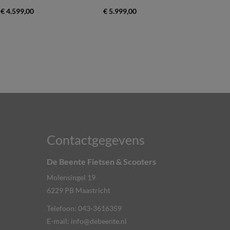
€ 4.599,00
€ 5.999,00
Contactgegevens
De Beente Fietsen & Scooters
Molensingel 19
6229 PB
Maastricht
Telefoon:
043-3616359
E-mail:
info@debeente.nl