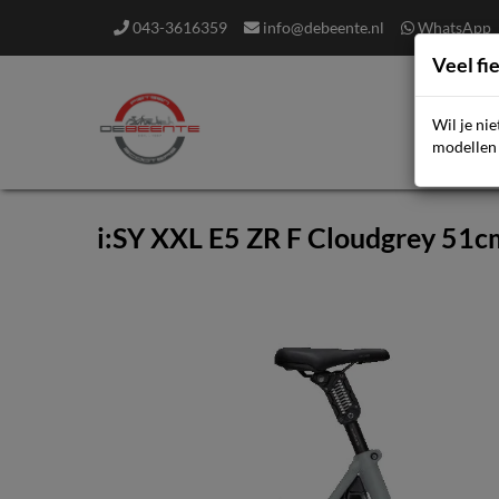
043-3616359
info@debeente.nl
WhatsApp
Veel fi
Wil je ni
F
modellen 
i:SY XXL E5 ZR F Cloudgrey 51