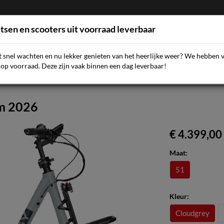
etsen en scooters uit voorraad leverbaar
et snel wachten en nu lekker genieten van het heerlijke weer? We hebben 
AQ
NIEUWS
SCOOTERS
FIETSEN
ACCESSOIR
op voorraad. Deze zijn vaak binnen een dag leverbaar!
cm 2026
€ 4.399,00
Maat:
51
Kleur:
Cloudgrey