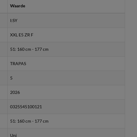
Waarde
I:SY
XXL E5 ZR F
51: 160 cm - 177 cm
TRAPAS
5
2026
0325545100121
51: 160 cm - 177 cm
Uni