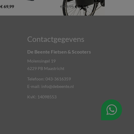
€ 69,99
€ 91,95
€ 86,95
Contactgegevens
De Beente Fietsen & Scooters
Molensingel 19
6229 PB
Maastricht
Telefoon:
043-3616359
E-mail:
info@debeente.nl
KvK: 14098553