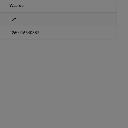
Waarde
I:SY
4260416640887