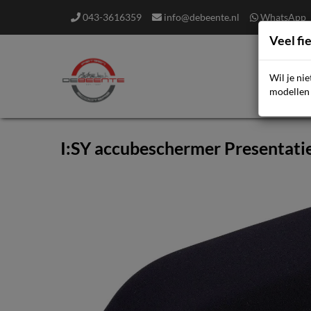
043-3616359
info@debeente.nl
WhatsApp
Veel fi
Wil je ni
F
modellen 
I:SY accubeschermer Presentati