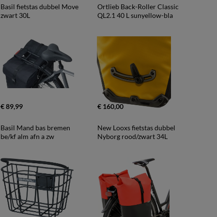
Basil fietstas dubbel Move 
Ortlieb Back-Roller Classic 
zwart 30L
QL2.1 40 L sunyellow-bla
€ 89,99
€ 160,00
Basil Mand bas bremen 
New Looxs fietstas dubbel 
be/kf alm afn a zw
Nyborg rood/zwart 34L