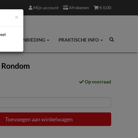
Mijn account
Afrekenen
€
0,00
×
veel
ES
AANBIEDING
PRAKTISCHE INFO
's Rondom
Op voorraad
Toevoegen aan winkelwagen