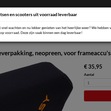
etsen en scooters uit voorraad leverbaar
et snel wachten en nu lekker genieten van het heerlijke weer? We hebben 
AQ
NIEUWS
SCOOTERS
FIETSEN
ACCESSOIR
op voorraad. Deze zijn vaak binnen een dag leverbaar!
everpakking, neopreen, voor frameaccu
€ 35,95
Aantal