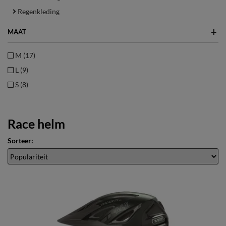
Regenkleding
+
MAAT
M (17)
L (9)
S (8)
Race helm
Sorteer: