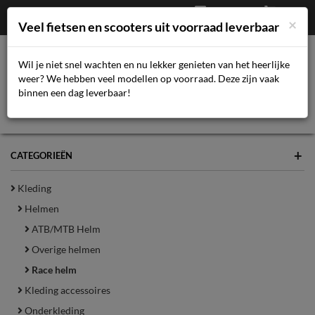
Afrekenen
€
0,00
043-3616359
×
Mijn account
Veel fietsen en scooters uit voorraad leverbaar
Wil je niet snel wachten en nu lekker genieten van het heerlijke
weer? We hebben veel modellen op voorraad. Deze zijn vaak
Toggl
binnen een dag leverbaar!
navig
+
CATEGORIEËN
Kleding
Helmen
ATB/MTB Helm
Overige helmen
Race helm
Kleding accessoires
Onderkleding