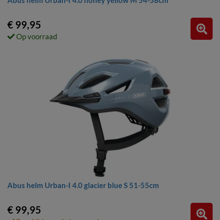
Abus helm Urban-I 4.0 honey yellow M 54-58cm
€ 99,95
Op voorraad
Abus helm Urban-I 4.0 glacier blue S 51-55cm
€ 99,95