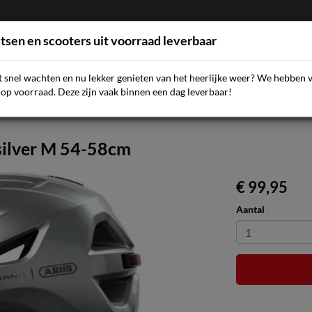
etsen en scooters uit voorraad leverbaar
et snel wachten en nu lekker genieten van het heerlijke weer? We hebben 
AQ
NIEUWS
SCOOTERS
FIETSEN
ACCESSOIR
op voorraad. Deze zijn vaak binnen een dag leverbaar!
 silver M 54-58cm
€ 99,95
Aantal