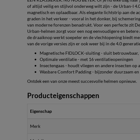
of altijd veilig en stijlvol onderweg wilt zijn - de Urban-I 
magnetisch en oplaadbaar. Als elegante lichtstrip aan de 
graden in het verkeer - vooral in het donker, bij schemering 
van moderne forenzen benadrukt. Voor een perfecte zit D
Urban-helmen zorgt voor een nog eenvoudigere en betere a
de draaiknop werkt soepeler en de vlechtopening biedt m
van de vorige versies zijn er ook weer bij in de 4.0 generati
Magnetische FIDLOCK-sluiting - sluit betrouwbaar,
Optimale ventilatie - met 16 ventilatieopeningen
Insectengaas - houdt vliegen en andere insecten op 
Wasbare Comfort Padding - bijzonder duurzaam en 
Ontdek een van onze meest succesvolle helmen opnieuw.
Producteigenschappen
Eigenschap
Merk