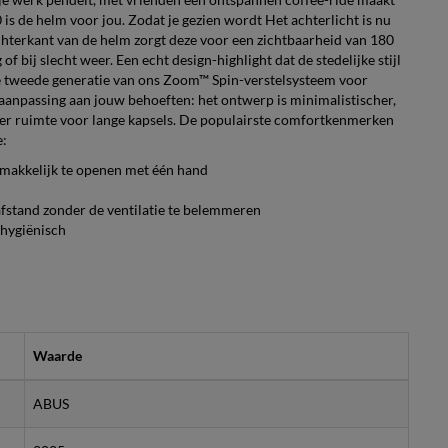
4.0 is de helm voor jou. Zodat je gezien wordt Het achterlicht is nu
achterkant van de helm zorgt deze voor een zichtbaarheid van 180
of bij slecht weer. Een echt design-highlight dat de stedelijke stijl
e tweede generatie van ons Zoom™ Spin-verstelsysteem voor
anpassing aan jouw behoeften: het ontwerp is minimalistischer,
eer ruimte voor lange kapsels. De populairste comfortkenmerken
e:
 makkelijk te openen met één hand
afstand zonder de ventilatie te belemmeren
hygiënisch
Waarde
ABUS