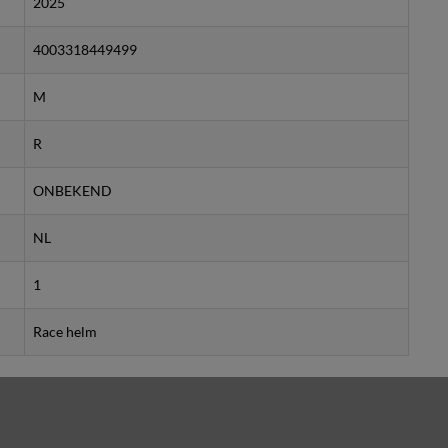
2025
4003318449499
M
R
ONBEKEND
NL
1
Race helm