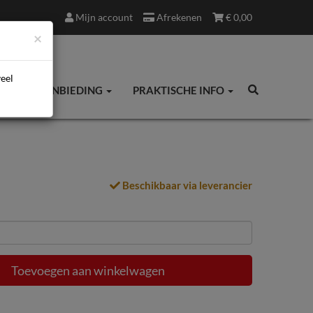
Mijn account
Afrekenen
€
0,00
×
veel
ES
AANBIEDING
PRAKTISCHE INFO
Beschikbaar via leverancier
Toevoegen aan winkelwagen