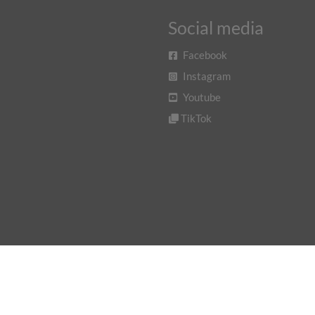
Social media
Facebook
Instagram
Youtube
TikTok
© 2026 De Beente Fietsen & Scooters. Ondersteund door
SitePack ®
Website van De Beente Fietsen & Scooters Maastricht
Algemene voorwaarden
Privacybeleid
Retourenbeleid
Reviewbeleid
Coo