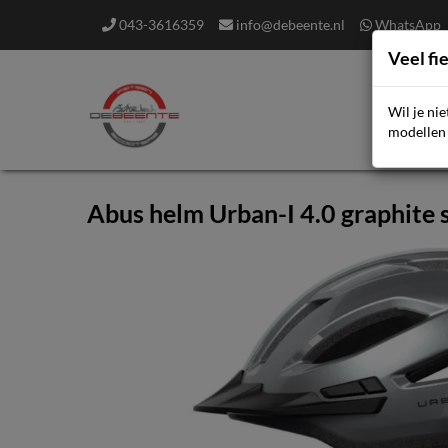
043-3616359
info@debeente.nl
WhatsApp
Veel fi
Wil je ni
F
modellen 
Abus helm Urban-I 4.0 graphite