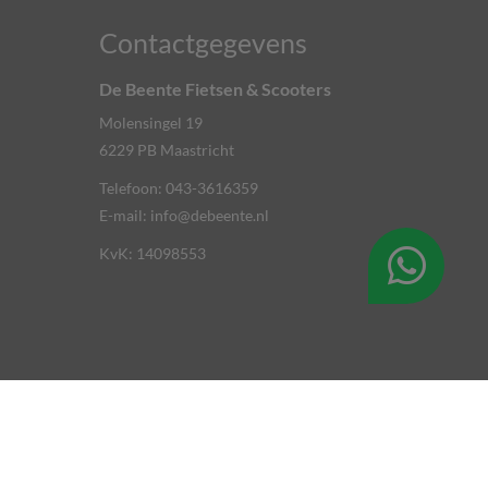
Contactgegevens
De Beente Fietsen & Scooters
Molensingel 19
6229 PB
Maastricht
Telefoon:
043-3616359
E-mail:
info@debeente.nl
KvK: 14098553
kiebeleid