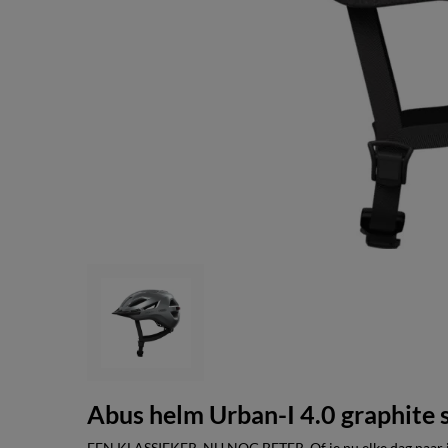
Abus helm Urban-I 4.0 graphite
EEN KLASSIEKER. NU NOG BETER. Of je nu elke dag naar j