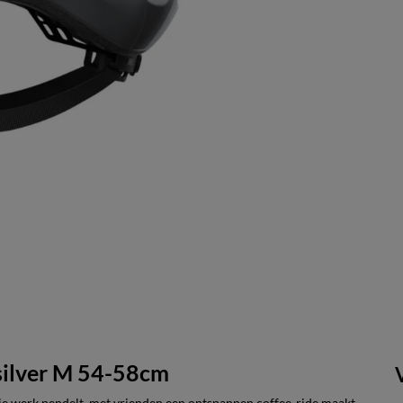
 silver M 54-58cm
e werk pendelt, met vrienden een ontspannen coffee-ride maakt