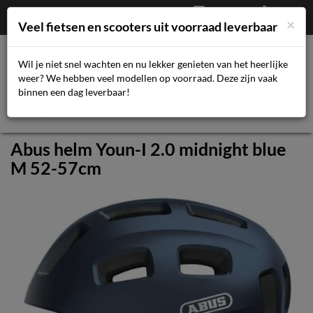
Afrekenen
€
0,00
043-3616359
×
Mijn account
Veel fietsen en scooters uit voorraad leverbaar
Wil je niet snel wachten en nu lekker genieten van het heerlijke
weer? We hebben veel modellen op voorraad. Deze zijn vaak
Toggl
binnen een dag leverbaar!
navig
Abus helm Youn-I 2.0 midnight blue
M 52-57cm