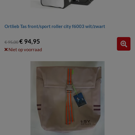
Ortlieb Tas front/sport roller city f6003 wit/zwart
€ 94,95
€ 95,00
Niet op voorraad