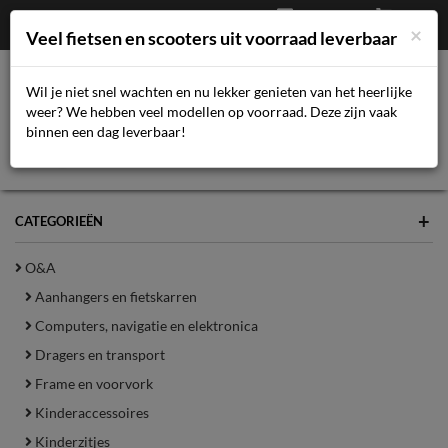
Afrekenen
€
0,00
043-3616359
×
Mijn account
Veel fietsen en scooters uit voorraad leverbaar
Wil je niet snel wachten en nu lekker genieten van het heerlijke
weer? We hebben veel modellen op voorraad. Deze zijn vaak
Toggl
binnen een dag leverbaar!
navig
+
CATEGORIEËN
O&A
Aanhangers en fietskarren
Computers, navigatie en elektronica
Dragers en transport
Frame en voorvork
Kinderaccessoires
Kinderzitjes