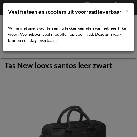
Afrekenen
€
0,00
043-3616359
×
Mijn account
Veel fietsen en scooters uit voorraad leverbaar
Wil je niet snel wachten en nu lekker genieten van het heerlijke
weer? We hebben veel modellen op voorraad. Deze zijn vaak
Toggl
binnen een dag leverbaar!
navig
Tas New looxs santos leer zwart