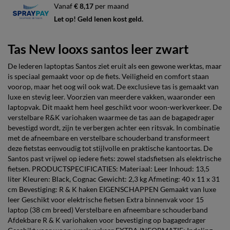
Vanaf
€ 8,17
per maand
Let op! Geld lenen kost geld.
Tas New looxs santos leer zwart
De lederen laptoptas Santos ziet eruit als een gewone werktas, maar
is speciaal gemaakt voor op de fiets. Veiligheid en comfort staan
voorop, maar het oog wil ook wat. De exclusieve tas is gemaakt van
luxe en stevig leer. Voorzien van meerdere vakken, waaronder een
laptopvak. Dit maakt hem heel geschikt voor woon-werkverkeer. De
verstelbare R&K variohaken waarmee de tas aan de bagagedrager
bevestigd wordt, zijn te verbergen achter een ritsvak. In combinatie
met de afneembare en verstelbare schouderband transformeert
deze fietstas eenvoudig tot stijlvolle en praktische kantoortas. De
Santos past vrijwel op iedere fiets: zowel stadsfietsen als elektrische
fietsen. PRODUCTSPECIFICATIES: Materiaal: Leer Inhoud: 13,5
liter Kleuren: Black, Cognac Gewicht: 2,3 kg Afmeting: 40 x 11 x 31
cm Bevestiging: R & K haken EIGENSCHAPPEN Gemaakt van luxe
leer Geschikt voor elektrische fietsen Extra binnenvak voor 15
laptop (38 cm breed) Verstelbare en afneembare schouderband
Afdekbare R & K variohaken voor bevestiging op bagagedrager