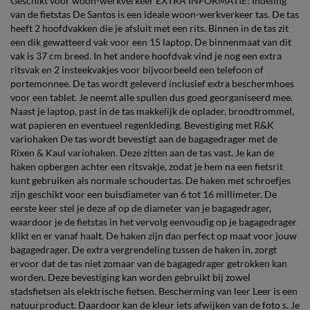
Geschikt voor woon-werkverkeer EXTRA INFORMATIE: Indeling
van de fietstas De Santos is een ideale woon-werkverkeer tas. De tas
heeft 2 hoofdvakken die je afsluit met een rits. Binnen in de tas zit
een dik gewatteerd vak voor een 15 laptop. De binnenmaat van dit
vak is 37 cm breed. In het andere hoofdvak vind je nog een extra
ritsvak en 2 insteekvakjes voor bijvoorbeeld een telefoon of
portemonnee. De tas wordt geleverd inclusief extra beschermhoes
voor een tablet. Je neemt alle spullen dus goed georganiseerd mee.
Naast je laptop, past in de tas makkelijk de oplader, broodtrommel,
wat papieren en eventueel regenkleding. Bevestiging met R&K
variohaken De tas wordt bevestigt aan de bagagedrager met de
Rixen & Kaul variohaken. Deze zitten aan de tas vast. Je kan de
haken opbergen achter een ritsvakje, zodat je hem na een fietsrit
kunt gebruiken als normale schoudertas. De haken met schroefjes
zijn geschikt voor een buisdiameter van 6 tot 16 millimeter. De
eerste keer stel je deze af op de diameter van je bagagedrager,
waardoor je de fietstas in het vervolg eenvoudig op je bagagedrager
klikt en er vanaf haalt. De haken zijn dan perfect op maat voor jouw
bagagedrager. De extra vergrendeling tussen de haken in, zorgt
ervoor dat de tas niet zomaar van de bagagedrager getrokken kan
worden. Deze bevestiging kan worden gebruikt bij zowel
stadsfietsen als elektrische fietsen. Bescherming van leer Leer is een
natuurproduct. Daardoor kan de kleur iets afwijken van de foto s. Je