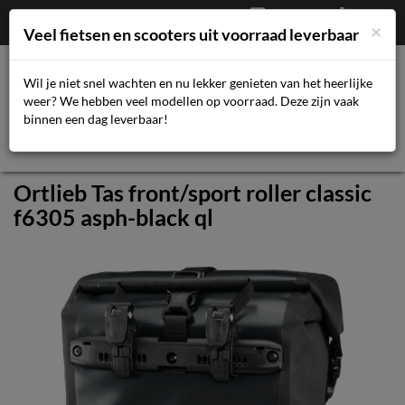
Afrekenen
€
0,00
043-3616359
×
Mijn account
Veel fietsen en scooters uit voorraad leverbaar
Wil je niet snel wachten en nu lekker genieten van het heerlijke
weer? We hebben veel modellen op voorraad. Deze zijn vaak
Toggl
binnen een dag leverbaar!
navig
Ortlieb Tas front/sport roller classic
f6305 asph-black ql