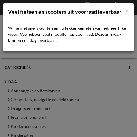
Afrekenen
€
0,00
043-3616359
×
Mijn account
Veel fietsen en scooters uit voorraad leverbaar
Wil je niet snel wachten en nu lekker genieten van het heerlijke
weer? We hebben veel modellen op voorraad. Deze zijn vaak
Toggl
binnen een dag leverbaar!
navig
+
CATEGORIEËN
O&A
Aanhangers en fietskarren
Computers, navigatie en elektronica
Dragers en transport
Frame en voorvork
Kinderaccessoires
Kinderzitjes