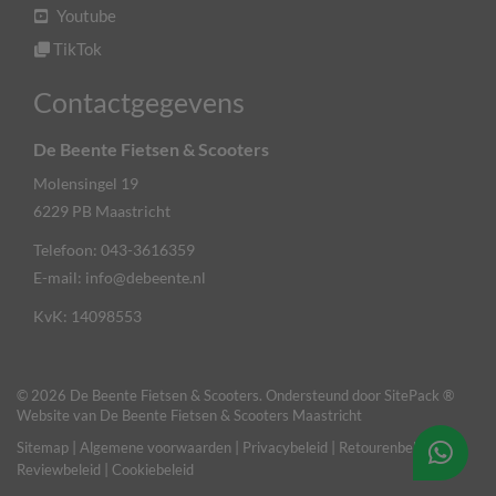
Youtube
TikTok
Contactgegevens
De Beente Fietsen & Scooters
Molensingel 19
6229 PB
Maastricht
Telefoon:
043-3616359
E-mail:
info@debeente.nl
KvK: 14098553
© 2026 De Beente Fietsen & Scooters. Ondersteund door
SitePack ®
Website van De Beente Fietsen & Scooters Maastricht
Sitemap
Algemene voorwaarden
Privacybeleid
Retourenbeleid
Reviewbeleid
Cookiebeleid