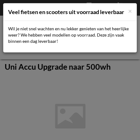
Afrekenen
€
0,00
043-3616359
×
Mijn account
Veel fietsen en scooters uit voorraad leverbaar
Wil je niet snel wachten en nu lekker genieten van het heerlijke
weer? We hebben veel modellen op voorraad. Deze zijn vaak
Toggl
binnen een dag leverbaar!
navig
Uni Accu Upgrade naar 500wh