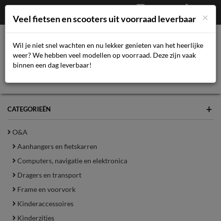
Afrekenen
€
0,00
043-3616359
×
Mijn account
Veel fietsen en scooters uit voorraad leverbaar
Wil je niet snel wachten en nu lekker genieten van het heerlijke
weer? We hebben veel modellen op voorraad. Deze zijn vaak
Toggl
binnen een dag leverbaar!
navig
+
CATEGORIEËN
O&A
Aanhangers en fietskarren
Computers, navigatie en elektronica
Dragers en transport
Frame en voorvork
Kinderaccessoires
Kinderzitjes