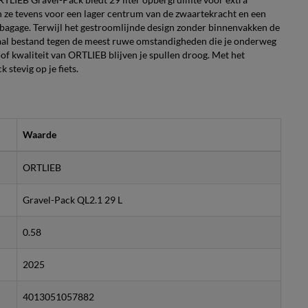
en ze tevens voor een lager centrum van de zwaartekracht en een
bagage. Terwijl het gestroomlijnde design zonder binnenvakken de
eriaal bestand tegen de meest ruwe omstandigheden die je onderweg
of kwaliteit van ORTLIEB blijven je spullen droog. Met het
stevig op je fiets.
Waarde
ORTLIEB
Gravel-Pack QL2.1 29 L
0.58
2025
4013051057882