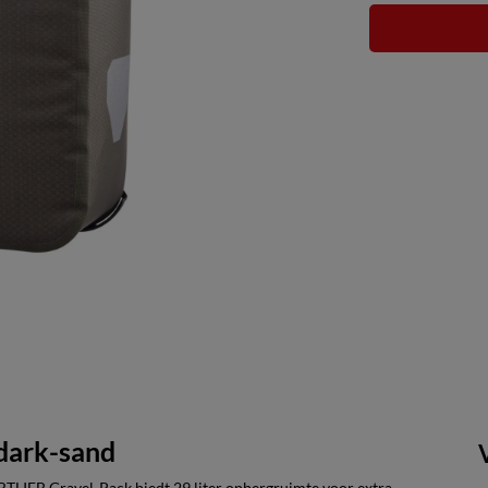
 dark-sand
RTLIEB Gravel-Pack biedt 29 liter opbergruimte voor extra