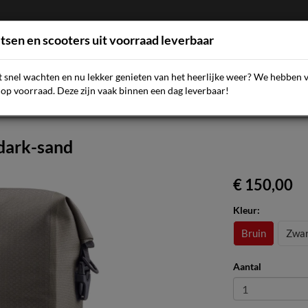
etsen en scooters uit voorraad leverbaar
et snel wachten en nu lekker genieten van het heerlijke weer? We hebben 
AQ
NIEUWS
SCOOTERS
FIETSEN
ACCESSOIR
op voorraad. Deze zijn vaak binnen een dag leverbaar!
 dark-sand
€ 150,00
Kleur:
Bruin
Zwar
Aantal