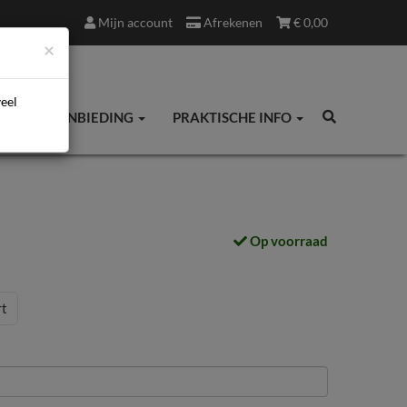
Mijn account
Afrekenen
€
0,00
×
veel
ES
AANBIEDING
PRAKTISCHE INFO
Op voorraad
t