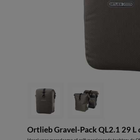
Ortlieb Gravel-Pack QL2.1 29 L
Ideaal voor meerdaagse of zelfvoorzienende tochten: de O