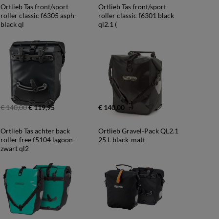
Ortlieb Tas front/sport 
Ortlieb Tas front/sport 
roller classic f6305 asph-
roller classic f6301 black 
black ql
ql2.1 (
€ 140,00
€ 119,95
€ 140,00
Ortlieb Tas achter back 
Ortlieb Gravel-Pack QL2.1 
roller free f5104 lagoon-
25 L black-matt
zwart ql2