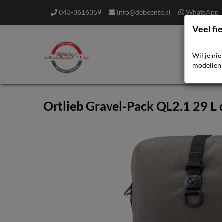
043-3616359
info@debeente.nl
WhatsApp
Veel fi
Wil je ni
F
modellen 
Ortlieb Gravel-Pack QL2.1 29 L