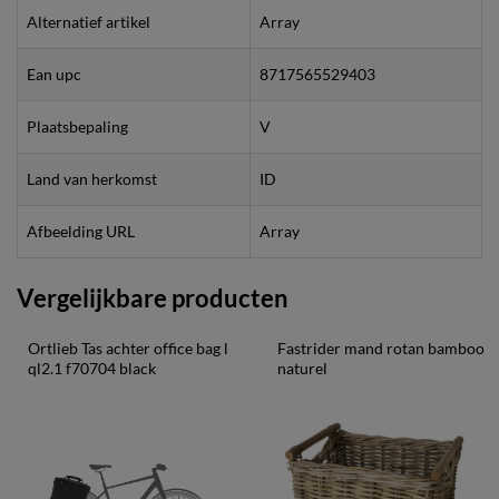
Alternatief artikel
Array
Ean upc
8717565529403
Plaatsbepaling
V
Land van herkomst
ID
Afbeelding URL
Array
Vergelijkbare producten
Ortlieb Tas achter office bag l 
Fastrider mand rotan bamboo 
ql2.1 f70704 black
naturel