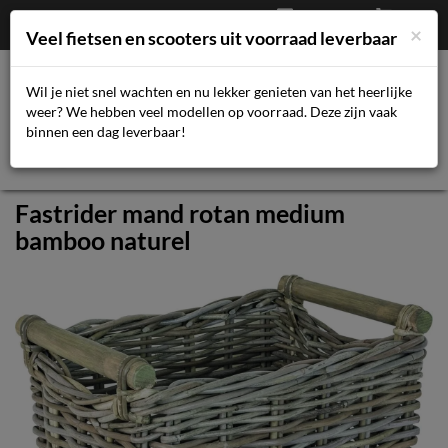
Afrekenen
€
0,00
043-3616359
×
Mijn account
Veel fietsen en scooters uit voorraad leverbaar
Wil je niet snel wachten en nu lekker genieten van het heerlijke
weer? We hebben veel modellen op voorraad. Deze zijn vaak
Toggl
binnen een dag leverbaar!
navig
Fastrider mand rotan medium
bamboo naturel