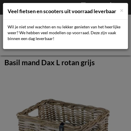
Afrekenen
€
0,00
043-3616359
×
Mijn account
Veel fietsen en scooters uit voorraad leverbaar
Wil je niet snel wachten en nu lekker genieten van het heerlijke
weer? We hebben veel modellen op voorraad. Deze zijn vaak
Toggl
binnen een dag leverbaar!
navig
Basil mand Dax L rotan grijs