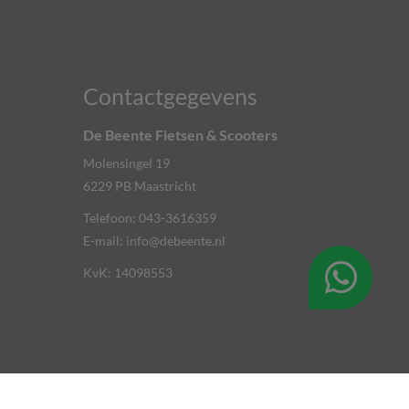
Contactgegevens
De Beente Fietsen & Scooters
Molensingel 19
6229 PB
Maastricht
Telefoon:
043-3616359
E-mail:
info@debeente.nl
KvK: 14098553