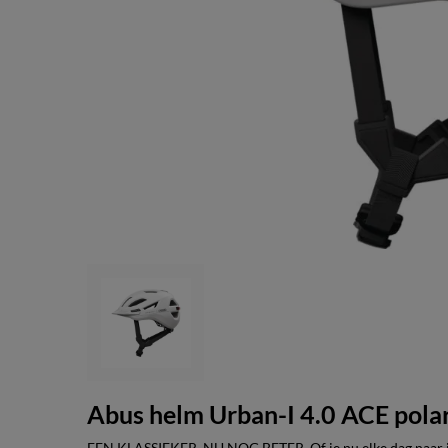
Abus helm Urban-I 4.0 ACE pola
EEN KLASSIEKER. NU NOG BETER. Of je nu elke dag naar j