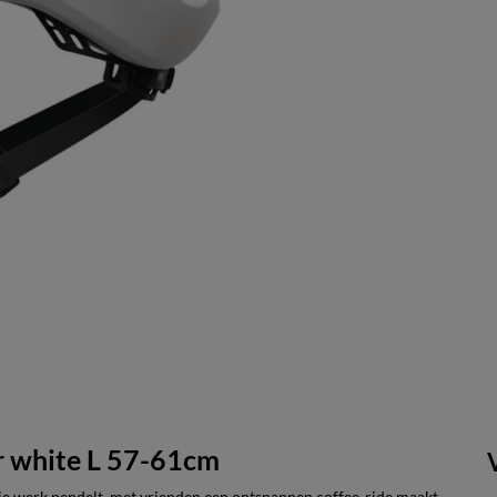
r white L 57-61cm
e werk pendelt, met vrienden een ontspannen coffee-ride maakt