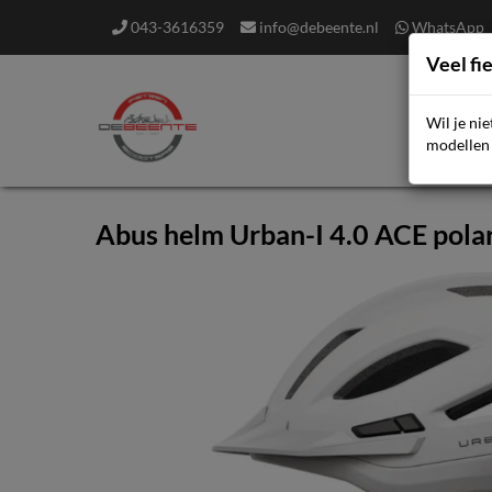
043-3616359
info@debeente.nl
WhatsApp
Veel fi
Wil je ni
F
modellen 
Abus helm Urban-I 4.0 ACE pola