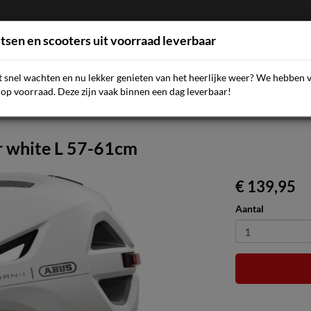
etsen en scooters uit voorraad leverbaar
et snel wachten en nu lekker genieten van het heerlijke weer? We hebben 
AQ
NIEUWS
SCOOTERS
FIETSEN
ACCESSOIR
op voorraad. Deze zijn vaak binnen een dag leverbaar!
r white L 57-61cm
€ 139,95
Aantal