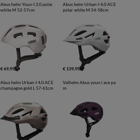
Abus helm Youn-I 2.0 polar 
Abus helm Urban-I 4.0 ACE 
white M 52-57cm
polar white M 54-58cm
€ 69,95
€ 139,95
Abus helm Urban-I 4.0 ACE 
Valhelm Abus youn i ace pa 
champagne gold L 57-61cm
m