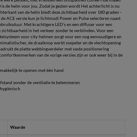
4.0 is de helm voor jou. Zodat je gezien wordt Het achterlicht is nu
chterkant van de helm biedt deze zichtbaarheid over 180 graden -
In de ACE versie kun je lichtmodi Power en Pulse selecteren naast
ebruiksduur. Met krachtigere LED's en een diffuser voor een
 zichtbaarheid in het verkeer zonder te verblinden. Voor een
telsysteem voor city-helmen zorgt voor een nog eenvoudigere en
nimalistischer, de draaiknop werkt soepeler en de vlechtopening
nadrukt de platte webbingverdeler met vaste positionering
omfortkenmerken van de vorige versies zijn er ook weer bij in de
 makkelijk te openen met één hand
afstand zonder de ventilatie te belemmeren
hygiënisch
Waarde