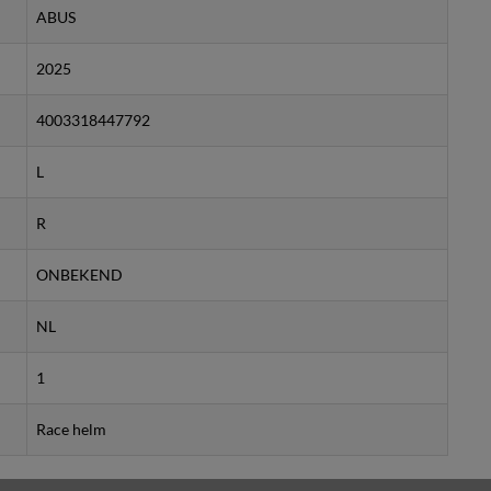
ABUS
2025
4003318447792
L
R
ONBEKEND
NL
1
Race helm