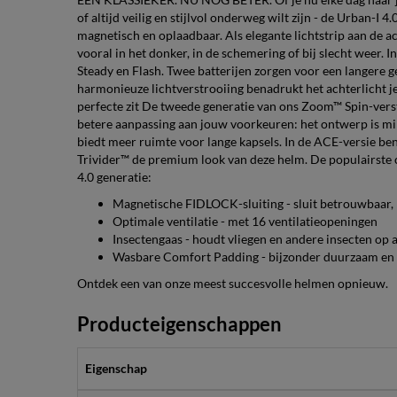
of altijd veilig en stijlvol onderweg wilt zijn - de Urban-I 
magnetisch en oplaadbaar. Als elegante lichtstrip aan de a
vooral in het donker, in de schemering of bij slecht weer. 
Steady en Flash. Twee batterijen zorgen voor een langere g
harmonieuze lichtverstrooiing benadrukt het achterlicht je
perfecte zit De tweede generatie van ons Zoom™ Spin-vers
betere aanpassing aan jouw voorkeuren: het ontwerp is mi
biedt meer ruimte voor lange kapsels. In de ACE-versie be
Trivider™ de premium look van deze helm. De populairste c
4.0 generatie:
Magnetische FIDLOCK-sluiting - sluit betrouwbaar,
Optimale ventilatie - met 16 ventilatieopeningen
Insectengaas - houdt vliegen en andere insecten op 
Wasbare Comfort Padding - bijzonder duurzaam en 
Ontdek een van onze meest succesvolle helmen opnieuw.
Producteigenschappen
Eigenschap