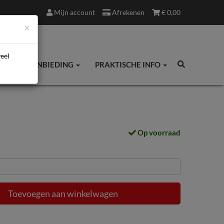
Mijn account
Afrekenen
€
0,00
×
veel
ES
AANBIEDING
PRAKTISCHE INFO
Op voorraad
Toevoegen aan winkelwagen