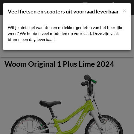
Afrekenen
€
0,00
043-3616359
×
Mijn account
Veel fietsen en scooters uit voorraad leverbaar
Wil je niet snel wachten en nu lekker genieten van het heerlijke
weer? We hebben veel modellen op voorraad. Deze zijn vaak
Toggl
binnen een dag leverbaar!
navig
Woom Original 1 Plus Lime 2024