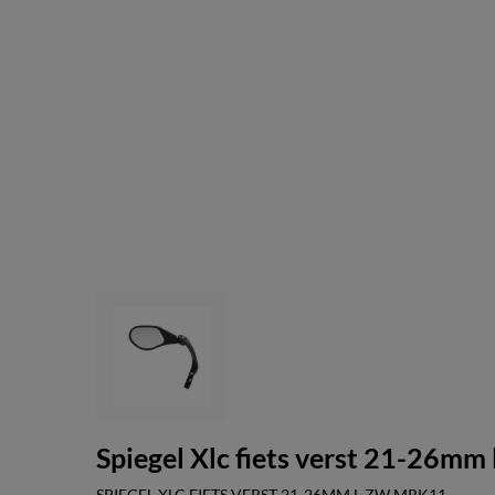
Spiegel Xlc fiets verst 21-26mm
SPIEGEL XLC FIETS VERST 21-26MM L ZW MRK11