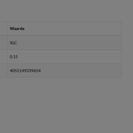
Waarde
XLC
0.15
4055149339654