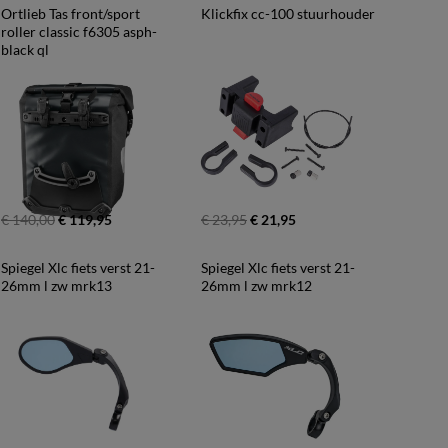
Ortlieb Tas front/sport 
Klickfix cc-100 stuurhouder
roller classic f6305 asph-
black ql
€ 140,00
€ 119,95
€ 23,95
€ 21,95
Spiegel Xlc fiets verst 21-
Spiegel Xlc fiets verst 21-
26mm l zw mrk13
26mm l zw mrk12