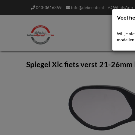
043-3616359
info@debeente.nl
WhatsApp
Veel fi
Wil je ni
F
modellen 
Spiegel Xlc fiets verst 21-26mm