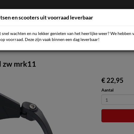
etsen en scooters uit voorraad leverbaar
et snel wachten en nu lekker genieten van het heerlijke weer? We hebben 
AQ
NIEUWS
SCOOTERS
FIETSEN
ACCESSOIR
op voorraad. Deze zijn vaak binnen een dag leverbaar!
 l zw mrk11
€ 22,95
Aantal