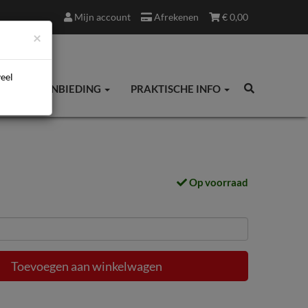
Mijn account
Afrekenen
€
0,00
×
veel
ES
AANBIEDING
PRAKTISCHE INFO
Op voorraad
Toevoegen aan winkelwagen