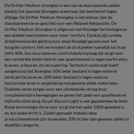
De Drifter Medium strengtex is een van de duurzaamste zadels
dankzij het speciale Strengtex materiaal, dat beschermt tegen
slijtage. De Drifter Medium Strengtex is iets kleiner dan de
standaardversie en geschikt voor een Relaxed fietspositie. De
Drifter Medium Strengtex is uitgerust met Royalgel technologie en
een dubbel veersysteem voor meer comfort. Dankzij zijn unieke,
driedimensionale gelstructuur staat Royalgel garant voor het
hoogste comfort. Het vermindert de drukpieken namelijk tot maar
liefst 40%. Een duurzame en comfortabele toplaag die zorgt voor
een versterkte elasticiteit en zeer goed bestand is tegen perforaties,
krassen, scheuren, en veroudering. Technisch onderzoek heeft
aangetoond dat Strengtex 50% beter bestand is tegen externe
verticale factoren en 30% beter bestand is tegen externe
horizontale druk in vergelijking met gewone afdek materialen.
Dubbele veren zorgen voor een uitstekende vering door
complementaire bewegingen en geven het zadel een opvallende en
stijlvolle uitstraling. Royal Vacuum Light is een gepatenteerde Selle
Royal technologie die ervoor zorgt dat het zadel 100% gesealed is
en dus waterdicht is. Zadels gemaakt middels deze
productiemethode zijn bovendien 20% lichter dan gewone zadels in
dezelfde categorie.