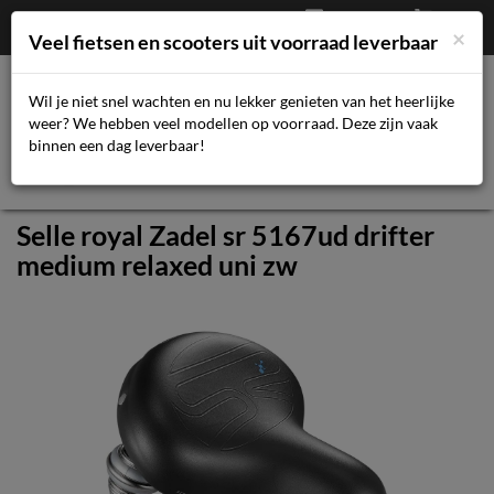
Afrekenen
€
0,00
043-3616359
×
Mijn account
Veel fietsen en scooters uit voorraad leverbaar
Wil je niet snel wachten en nu lekker genieten van het heerlijke
weer? We hebben veel modellen op voorraad. Deze zijn vaak
Toggl
binnen een dag leverbaar!
navig
Selle royal Zadel sr 5167ud drifter
medium relaxed uni zw