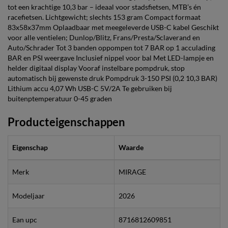
tot een krachtige 10,3 bar – ideaal voor stadsfietsen, MTB’s én
racefietsen. Lichtgewicht; slechts 153 gram Compact formaat
83x58x37mm Oplaadbaar met meegeleverde USB-C kabel Geschikt
voor alle ventielen; Dunlop/Blitz, Frans/Presta/Sclaverand en
Auto/Schrader Tot 3 banden oppompen tot 7 BAR op 1 acculading
BAR en PSI weergave Inclusief nippel voor bal Met LED-lampje en
helder digitaal display Vooraf instelbare pompdruk, stop
automatisch bij gewenste druk Pompdruk 3-150 PSI (0,2 10,3 BAR)
Lithium accu 4,07 Wh USB-C 5V/2A Te gebruiken bij
buitenptemperatuur 0-45 graden
Producteigenschappen
Eigenschap
Waarde
Merk
MIRAGE
Modeljaar
2026
Ean upc
8716812609851