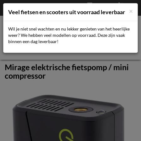
Afrekenen
€
0,00
043-3616359
×
Mijn account
Veel fietsen en scooters uit voorraad leverbaar
Wil je niet snel wachten en nu lekker genieten van het heerlijke
weer? We hebben veel modellen op voorraad. Deze zijn vaak
Toggl
binnen een dag leverbaar!
navig
Mirage elektrische fietspomp / mini
compressor