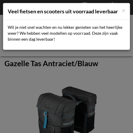
Afrekenen
€
0,00
043-3616359
×
Mijn account
Veel fietsen en scooters uit voorraad leverbaar
Wil je niet snel wachten en nu lekker genieten van het heerlijke
weer? We hebben veel modellen op voorraad. Deze zijn vaak
Toggl
binnen een dag leverbaar!
navig
Gazelle Tas Antraciet/Blauw