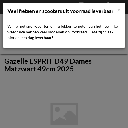
Afrekenen
€
0,00
043-3616359
×
Mijn account
Veel fietsen en scooters uit voorraad leverbaar
Wil je niet snel wachten en nu lekker genieten van het heerlijke
weer? We hebben veel modellen op voorraad. Deze zijn vaak
Toggl
binnen een dag leverbaar!
navig
Gazelle ESPRIT D49 Dames
Matzwart 49cm 2025