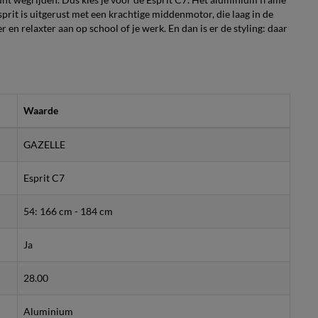
rit is uitgerust met een krachtige middenmotor, die laag in de
 en relaxter aan op school of je werk. En dan is er de styling: daar
Waarde
GAZELLE
Esprit C7
54: 166 cm - 184 cm
Ja
28.00
Aluminium