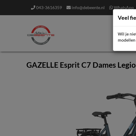
043-3616359
info@debeente.nl
WhatsApp
Veel fi
Wil je ni
F
modellen 
GAZELLE Esprit C7 Dames Legi