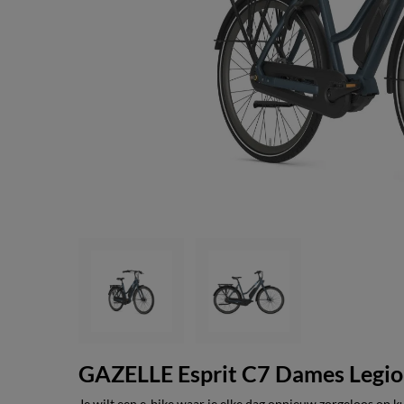
GAZELLE Esprit C7 Dames Legi
Je wilt een e-bike waar je elke dag opnieuw zorgeloos op k