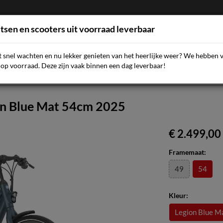
etsen en scooters uit voorraad leverbaar
et snel wachten en nu lekker genieten van het heerlijke weer? We hebben 
AQ
NIEUWS
SCOOTERS
FIETSEN
ACCESSOIR
op voorraad. Deze zijn vaak binnen een dag leverbaar!
on Blue Mat 54cm 2025
€ 2.499,00
Framemaat:
49
54
Kleur:
Legion Blue M