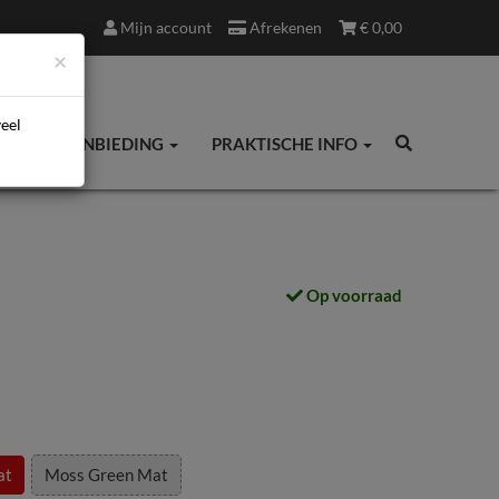
Mijn account
Afrekenen
€
0,00
×
veel
ES
AANBIEDING
PRAKTISCHE INFO
Op voorraad
at
Moss Green Mat