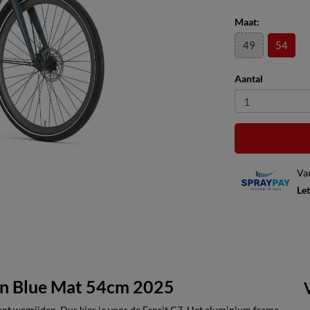
Maat:
49
54
Aantal
Va
Let
on Blue Mat 54cm 2025
unt wegrijden. Dus kies je voor de Esprit C7. Het aluminium frame