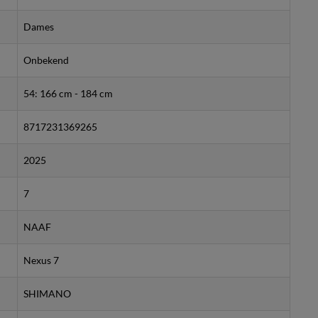
Dames
Onbekend
54: 166 cm - 184 cm
8717231369265
2025
7
NAAF
Nexus 7
SHIMANO