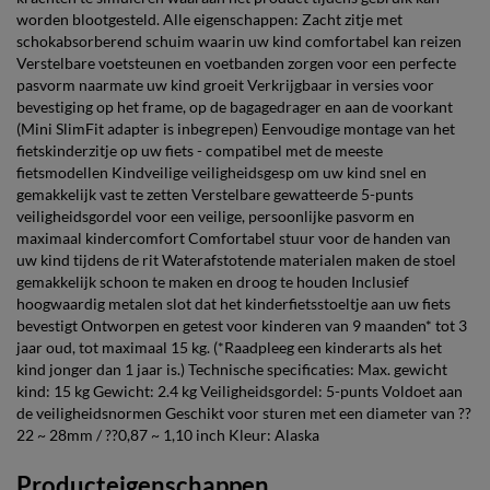
worden blootgesteld. Alle eigenschappen: Zacht zitje met
schokabsorberend schuim waarin uw kind comfortabel kan reizen
Verstelbare voetsteunen en voetbanden zorgen voor een perfecte
pasvorm naarmate uw kind groeit Verkrijgbaar in versies voor
bevestiging op het frame, op de bagagedrager en aan de voorkant
(Mini SlimFit adapter is inbegrepen) Eenvoudige montage van het
fietskinderzitje op uw fiets - compatibel met de meeste
fietsmodellen Kindveilige veiligheidsgesp om uw kind snel en
gemakkelijk vast te zetten Verstelbare gewatteerde 5-punts
veiligheidsgordel voor een veilige, persoonlijke pasvorm en
maximaal kindercomfort Comfortabel stuur voor de handen van
uw kind tijdens de rit Waterafstotende materialen maken de stoel
gemakkelijk schoon te maken en droog te houden Inclusief
hoogwaardig metalen slot dat het kinderfietsstoeltje aan uw fiets
bevestigt Ontworpen en getest voor kinderen van 9 maanden* tot 3
jaar oud, tot maximaal 15 kg. (*Raadpleeg een kinderarts als het
kind jonger dan 1 jaar is.) Technische specificaties: Max. gewicht
kind: 15 kg Gewicht: 2.4 kg Veiligheidsgordel: 5-punts Voldoet aan
de veiligheidsnormen Geschikt voor sturen met een diameter van ??
22 ~ 28mm / ??0,87 ~ 1,10 inch Kleur: Alaska
Producteigenschappen