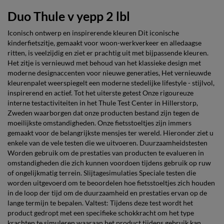
Duo Thule v yepp 2 lbl
Iconisch ontwerp en inspirerende kleuren Dit iconische
kinderfietszitje, gemaakt voor woon-werkverkeer en alledaagse
ritten, is veelzijdig en ziet er prachtig uit met bijpassende kleuren.
Het zitje is vernieuwd met behoud van het klassieke design met
moderne designaccenten voor nieuwe generaties, Het vernieuwde
kleurenpalet weerspiegelt een moderne stedelijke lifestyle - stijlvol,
inspirerend en actief. Tot het uiterste getest Onze rigoureuze
interne testactiviteiten in het Thule Test Center in Hillerstorp,
Zweden waarborgen dat onze producten bestand zijn tegen de
moeilijkste omstandigheden. Onze fietsstoeltjes zijn immers
gemaakt voor de belangrijkste mensjes ter wereld. Hieronder ziet u
enkele van de vele testen die we uitvoeren. Duurzaamheidstesten
Worden gebruik om de prestaties van producten te evalueren in
omstandigheden die zich kunnen voordoen tijdens gebruik op ruw
of ongelijkmatig terrein. Slijtagesimulaties Speciale testen die
worden uitgevoerd om te beoordelen hoe fietsstoeltjes zich houden
in de loop der tijd om de duurzaamheid en prestaties ervan op de
lange termijn te bepalen. Valtest: Tijdens deze test wordt het
product gedropt met een specifieke schokkracht om het type
krachten te simuleren waaraan het product tijdens gebruik kan