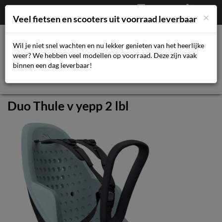
Afrekenen
€
0,00
043-3616359
×
Mijn account
Veel fietsen en scooters uit voorraad leverbaar
Wil je niet snel wachten en nu lekker genieten van het heerlijke
weer? We hebben veel modellen op voorraad. Deze zijn vaak
Toggl
binnen een dag leverbaar!
navig
Duo Thule v yepp 2 lbl