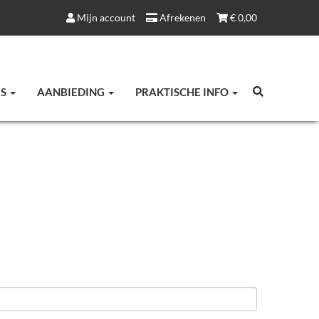
Mijn account
Afrekenen
€
0,00
ES
AANBIEDING
PRAKTISCHE INFO