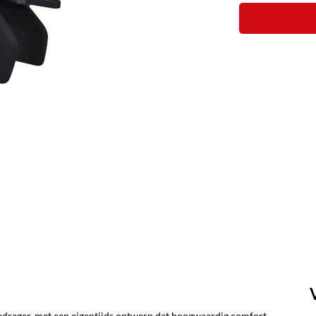
agedrager, met een eigentijds ontwerp dat hoogwaardig comfort