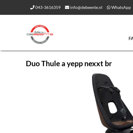
043-3616359
info@debeente.nl
WhatsApp
F
Duo Thule a yepp nexxt br