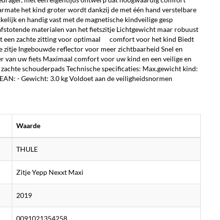
aarmate het kind groter wordt dankzij de met één hand verstelbare
lijk en handig vast met de magnetische kindveilige gesp
fstotende materialen van het fietszitje Lichtgewicht maar robuust
t een zachte zitting voor optimaal comfort voor het kind Biedt
e zitje Ingebouwde reflector voor meer zichtbaarheid Snel en
er van uw fiets Maximaal comfort voor uw kind en een veilige en
 zachte schouderpads Technische specificaties: Max.gewicht kind:
 EAN: - Gewicht: 3.0 kg Voldoet aan de veiligheidsnormen
Waarde
THULE
Zitje Yepp Nexxt Maxi
2019
0091021354258