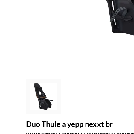
Duo Thule a yepp nexxt br
Lichtgewicht en veilig fietszitje, voor montage op de bag