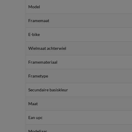
Model
Framemaat
E-bike
Wielmaat achterwiel
Framemateriaal
Frametype
Secundaire basiskleur
Maat
Ean upc
Modeljaar