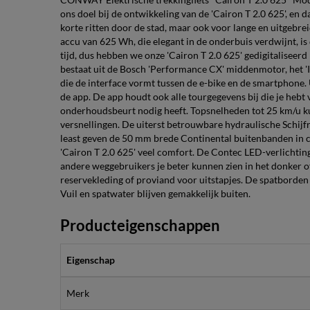
ons doel bij de ontwikkeling van de 'Cairon T 2.0 625', en 
korte ritten door de stad, maar ook voor lange en uitgebre
accu van 625 Wh, die elegant in de onderbuis verdwijnt, is
tijd, dus hebben we onze 'Cairon T 2.0 625' gedigitalisee
bestaat uit de Bosch 'Performance CX' middenmotor, het 'In
die de interface vormt tussen de e-bike en de smartphone
de app. De app houdt ook alle tourgegevens bij die je hebt
onderhoudsbeurt nodig heeft. Topsnelheden tot 25 km/u k
versnellingen. De uiterst betrouwbare hydraulische Schi
least geven de 50 mm brede Continental buitenbanden in 
'Cairon T 2.0 625' veel comfort. De Contec LED-verlichtin
andere weggebruikers je beter kunnen zien in het donker of
reservekleding of proviand voor uitstapjes. De spatborden
Vuil en spatwater blijven gemakkelijk buiten.
Producteigenschappen
Eigenschap
Merk