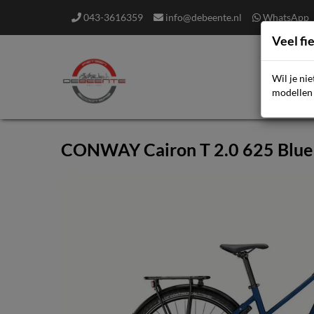
043-3616359
info@debeente.nl
WhatsApp
Veel fi
Wil je ni
F
modellen 
CONWAY Cairon T 2.0 625 Blue 