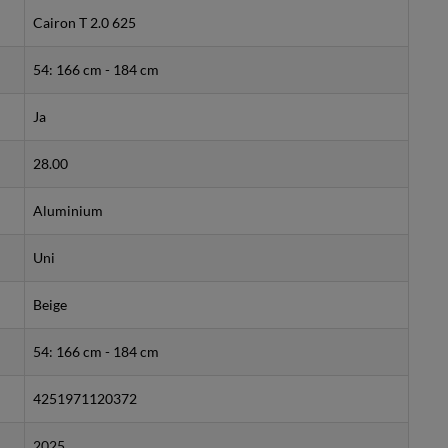
Cairon T 2.0 625
54: 166 cm - 184 cm
Ja
28.00
Aluminium
Uni
Beige
54: 166 cm - 184 cm
4251971120372
2025