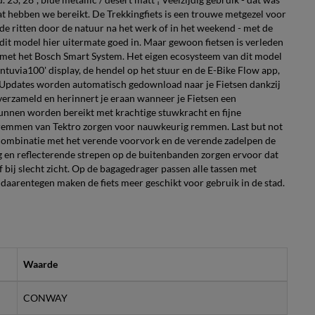
dat hebben we bereikt. De Trekkingfiets is een trouwe metgezel voor
ide ritten door de natuur na het werk of in het weekend - met de
 dit model hier uitermate goed in. Maar gewoon fietsen is verleden
rd met het Bosch Smart System. Het eigen ecosysteem van dit model
tuvia100' display, de hendel op het stuur en de E-Bike Flow app,
. Updates worden automatisch gedownload naar je Fietsen dankzij
 verzameld en herinnert je eraan wanneer je Fietsen een
unnen worden bereikt met krachtige stuwkracht en fijne
jfremmen van Tektro zorgen voor nauwkeurig remmen. Last but not
combinatie met het verende voorvork en de verende zadelpen de
g en reflecterende strepen op de buitenbanden zorgen ervoor dat
 bij slecht zicht. Op de bagagedrager passen alle tassen met
 daarentegen maken de fiets meer geschikt voor gebruik in de stad.
Waarde
CONWAY