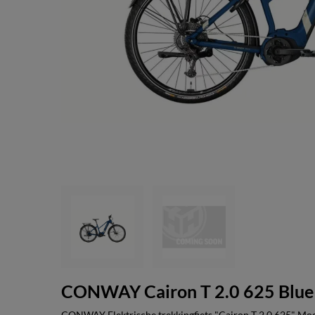
CONWAY Cairon T 2.0 625 Blue 
CONWAY Elektrische trekkingfiets "Cairon T 2.0 625" Mod. 2