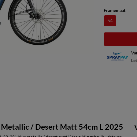
Framemaat:
54
Va
Let
Metallic / Desert Matt 54cm L 2025
3, 28", blue metallic / desert matt ¦ Veelzijdig gebruik - dat was