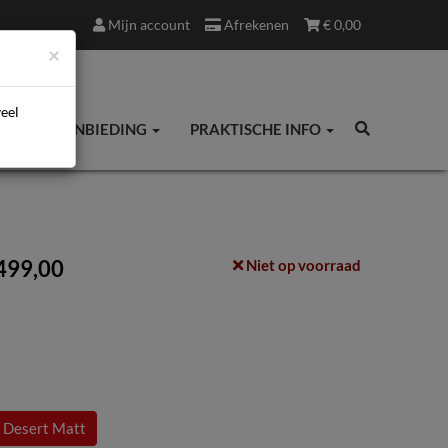
Mijn account
Afrekenen
€
0,00
×
veel
ES
AANBIEDING
PRAKTISCHE INFO
.499,00
Niet op voorraad
/ Desert Matt