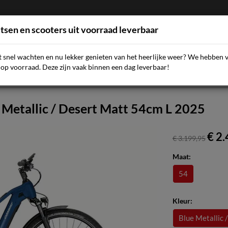
etsen en scooters uit voorraad leverbaar
et snel wachten en nu lekker genieten van het heerlijke weer? We hebben 
AQ
NIEUWS
SCOOTERS
FIETSEN
ACCESSOIR
op voorraad. Deze zijn vaak binnen een dag leverbaar!
Metallic / Desert Matt 54cm L 2025
€ 2
€ 3.199,95
Maat:
54
Kleur:
Blue Metallic 