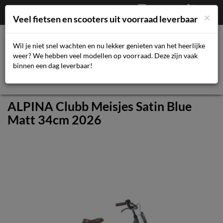
Afrekenen
€
0,00
043-3616359
×
Mijn account
Veel fietsen en scooters uit voorraad leverbaar
Wil je niet snel wachten en nu lekker genieten van het heerlijke
weer? We hebben veel modellen op voorraad. Deze zijn vaak
Toggl
binnen een dag leverbaar!
navig
ALPINA Clubb Meisjes Satin Blue
Matt 34cm 2026