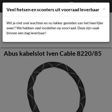
Afrekenen
€
0,00
043-3616359
×
Mijn account
Veel fietsen en scooters uit voorraad leverbaar
Wil je niet snel wachten en nu lekker genieten van het heerlijke
weer? We hebben veel modellen op voorraad. Deze zijn vaak
Toggl
binnen een dag leverbaar!
navig
Abus kabelslot Iven Cable 8220/85