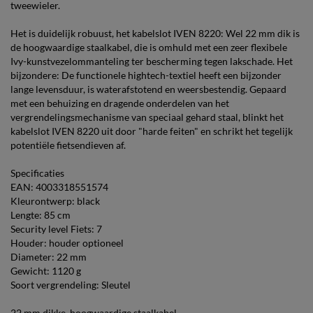
tweewieler.
Het is duidelijk robuust, het kabelslot IVEN 8220: Wel 22 mm dik is
de hoogwaardige staalkabel, die is omhuld met een zeer flexibele
Ivy-kunstvezelommanteling ter bescherming tegen lakschade. Het
bijzondere: De functionele hightech-textiel heeft een bijzonder
lange levensduur, is waterafstotend en weersbestendig. Gepaard
met een behuizing en dragende onderdelen van het
vergrendelingsmechanisme van speciaal gehard staal, blinkt het
kabelslot IVEN 8220 uit door "harde feiten" en schrikt het tegelijk
potentiële fietsendieven af.
Specificaties
EAN: 4003318551574
Kleurontwerp: black
Lengte: 85 cm
Security level Fiets: 7
Houder: houder optioneel
Diameter: 22 mm
Gewicht: 1120 g
Soort vergrendeling: Sleutel
22 mm dikke, hoogwaardige staalkabel