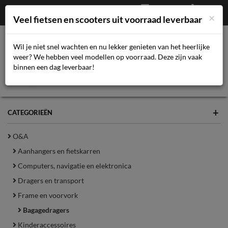
Afrekenen
€
0,00
043-3616359
×
Mijn account
Veel fietsen en scooters uit voorraad leverbaar
Wil je niet snel wachten en nu lekker genieten van het heerlijke
weer? We hebben veel modellen op voorraad. Deze zijn vaak
Toggl
binnen een dag leverbaar!
navig
+
CATEGORIEËN
O&A
Aanhangers en fietskarren
Computers, navigatie en elektronica
Dragers en transport
Frame en voorvork
Bagagedragers
Kinderaccessoires